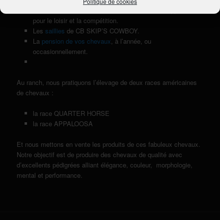
Politique de cookies
La
vente de chevaux
de race Quarter Horse et Appaloosa,
pour le loisir et la compétition.
Les
saillies
de CB SKIPʼS COWBOY.
La
pension de vos chevaux
, à l’année, ou
occasionnellement.
Au ranch, nous pratiquons l’élevage de deux races américaines
de chevaux :
la race QUARTER HORSE
la race APPALOOSA
Et nous mettons en vente les produits de ces fabuleux chevaux.
Notre objectif est de produire des chevaux de qualité avec
d’excellents pédigrées alliant élégance, couleur, morphologie,
mental et performance.