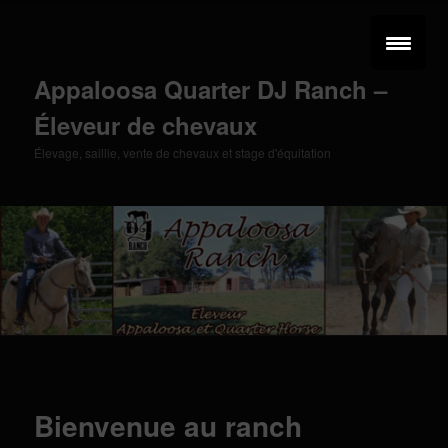
Aller
au
contenu
principal
Appaloosa Quarter DJ Ranch –
Éleveur de chevaux
Élevage, saillie, vente de chevaux et stage d'équitation
Menu
principal
Bienvenue au ranch