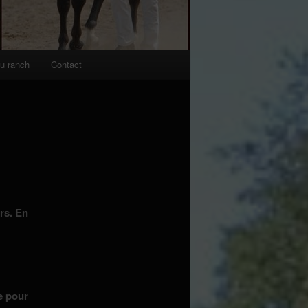
du ranch
Contact
rs. En
e pour