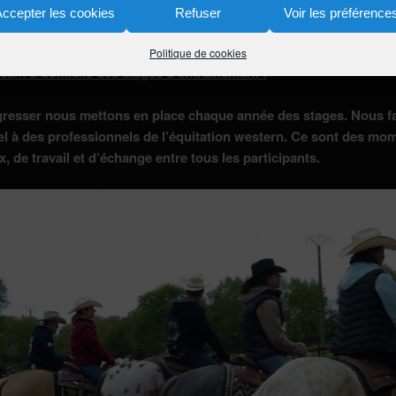
Accepter les cookies
Refuser
Voir les préférence
Politique de cookies
sant à domicile des stages d’entraînement :
resser nous mettons en place chaque année des stages. Nous f
el à des professionnels de l’équitation western. Ce sont des mo
, de travail et d’échange entre tous les participants.