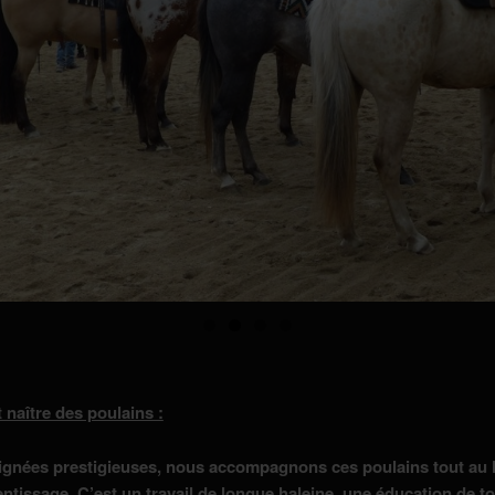
 naître des poulains :
lignées prestigieuses, nous accompagnons ces poulains tout au 
entissage. C’est un travail de longue haleine, une éducation de to