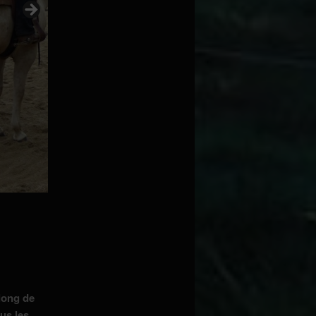
long de
us les