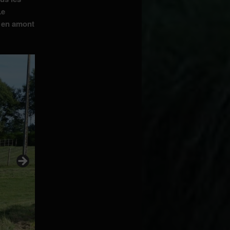
Le
é en amont