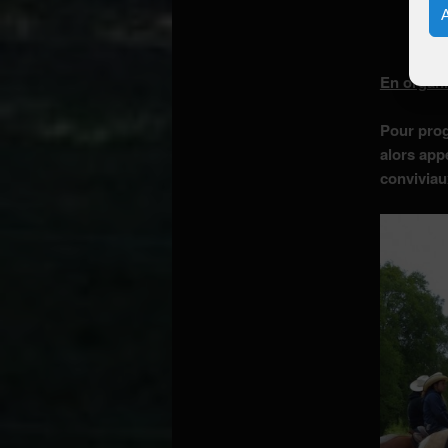
En organi
Pour prog
alors app
conviviaux