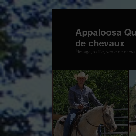
Aller
au
contenu
Appaloosa Qu
principal
de chevaux
Élevage, saillie, vente de cheva