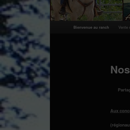
Menu
Bienvenue au ranch
Vente 
principal
Nos
Parta
Aux conc
(régionau