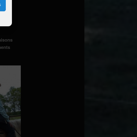
s
aisons
ments