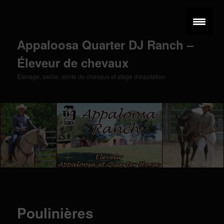
Aller
au
contenu
principal
Appaloosa Quarter DJ Ranch –
Éleveur de chevaux
Élevage, saillie, vente de chevaux et stage d'équitation
Menu
principal
Poulinières