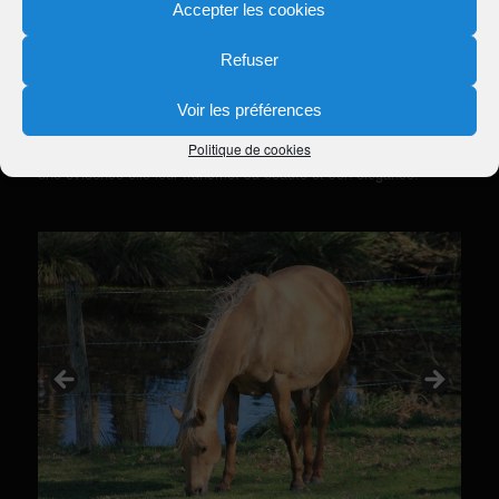
Accepter les cookies
Race Quarter Horse, couleur de robe : Palomino, née le 23
avril 2006 par PUEBLO MC JAC FLASH et IDOLL COTEAU
Refuser
BLANC.
Voir les préférences
Notre douce et fabuleuse DRY JAC. Magnifique jument Quarter
Politique de cookies
Horse, aussi affectueuse avec nous qu’avec ses poulains. C’est
une évidence elle leur transmet sa beauté et son élégance.