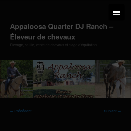
Aller
au
contenu
principal
Appaloosa Quarter DJ Ranch –
Éleveur de chevaux
Élevage, saillie, vente de chevaux et stage d'équitation
Menu
principal
Navigation
← Précédent
Suivant →
des
images