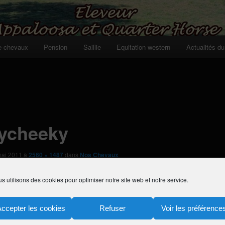
e chevaux
Pension
Saillie
Equitation western
Actualités du
ycheeky
mai 2011
à
2560 × 1487
dans
Nos Chevaux
s utilisons des cookies pour optimiser notre site web et notre service.
Accepter les cookies
Refuser
Voir les préférence