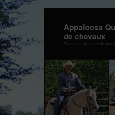
Aller
au
contenu
Appaloosa Qu
principal
de chevaux
Élevage, saillie, vente de cheva