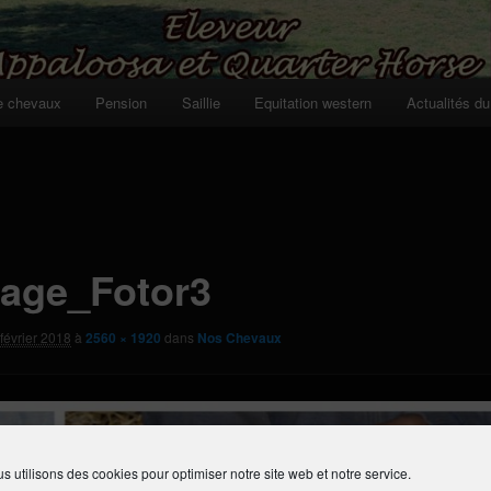
e chevaux
Pension
Saillie
Equitation western
Actualités du
lage_Fotor3
février 2018
à
2560 × 1920
dans
Nos Chevaux
s utilisons des cookies pour optimiser notre site web et notre service.