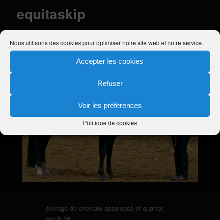
equitaskip
Publié le
20 avril 2011
à
358 × 230
dans
CB SKIP’S COWBOY &
Nous utilisons des cookies pour optimiser notre site web et notre service.
DUN IT STARLIGHT
Accepter les cookies
Refuser
Voir les préférences
Politique de cookies
élevage de chevaux appaloosa et quarter,
ranch 56