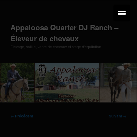
Aller
au
contenu
principal
Appaloosa Quarter DJ Ranch –
Éleveur de chevaux
Élevage, saillie, vente de chevaux et stage d'équitation
Menu
principal
Navigation
← Précédent
Suivant →
des
images