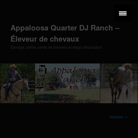
Aller
au
contenu
principal
Appaloosa Quarter DJ Ranch –
Éleveur de chevaux
Élevage, saillie, vente de chevaux et stage d'équitation
Menu
principal
Navigation
Suivant →
des
images