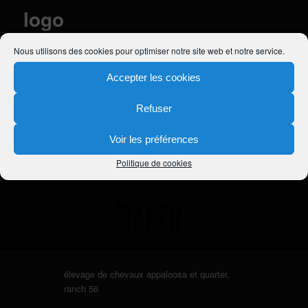
logo
Publié le
17 décembre 2010
à
200 × 205
dans
CB SKIP’S COWBOY
Nous utilisons des cookies pour optimiser notre site web et notre service.
& DUN IT STARLIGHT
Accepter les cookies
Refuser
Voir les préférences
Politique de cookies
élevage de chevaux appaloosa et quarter,
ranch 56