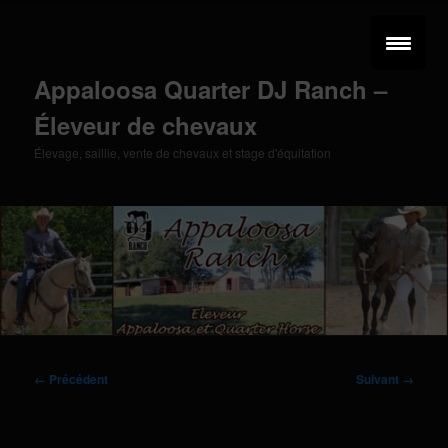
Aller
au
contenu
principal
Appaloosa Quarter DJ Ranch –
Éleveur de chevaux
Élevage, saillie, vente de chevaux et stage d'équitation
Menu
principal
Navigation
← Précédent
Suivant →
des
images