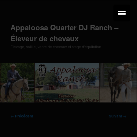
Aller
au
contenu
principal
Appaloosa Quarter DJ Ranch –
Éleveur de chevaux
Élevage, saillie, vente de chevaux et stage d'équitation
Menu
principal
Navigation
← Précédent
Suivant →
des
images