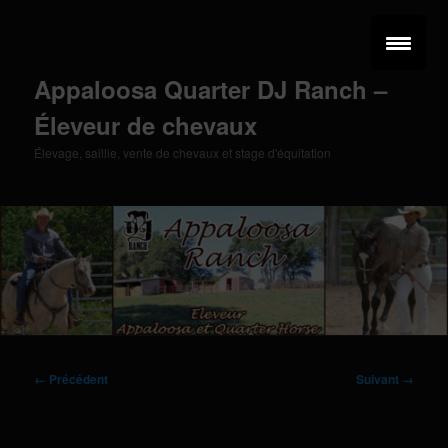
Aller
au
contenu
principal
Appaloosa Quarter DJ Ranch –
Éleveur de chevaux
Élevage, saillie, vente de chevaux et stage d'équitation
Menu
principal
Navigation
← Précédent
Suivant →
des
images