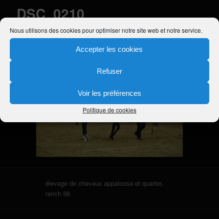
DSC_0210
Nous utilisons des cookies pour optimiser notre site web et notre service.
Publié le
26 novembre 2010
à
300 × 199
dans
Nos objectifs
Accepter les cookies
Refuser
Voir les préférences
Politique de cookies
élevage de chevaux appaloosa et quarter,
ranch 56