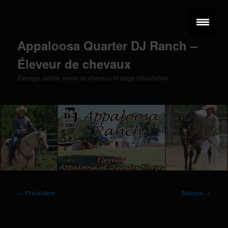
Aller
au
contenu
principal
Appaloosa Quarter DJ Ranch –
Éleveur de chevaux
Élevage, saillie, vente de chevaux et stage d'équitation
Menu
principal
Navigation
← Précédent
Suivant →
des
images