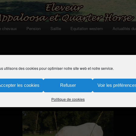
e chevaux
Pension
Saillie
Equitation western
Actualités du
s utilisons des cookies pour optimiser notre site web et notre service.
eppysanJacnic6moispens
Accepter les cookies
Refuser
Voir les préférence
 décembre 2010
à
300 × 225
dans
Pension
Politique de cookies