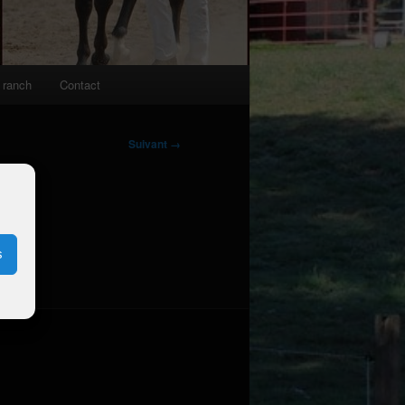
 ranch
Contact
Suivant →
io
s