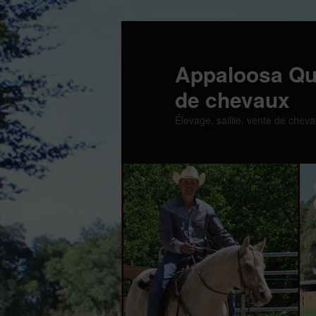
Aller
au
contenu
Appaloosa Qu
principal
de chevaux
Élevage, saillie, vente de cheva