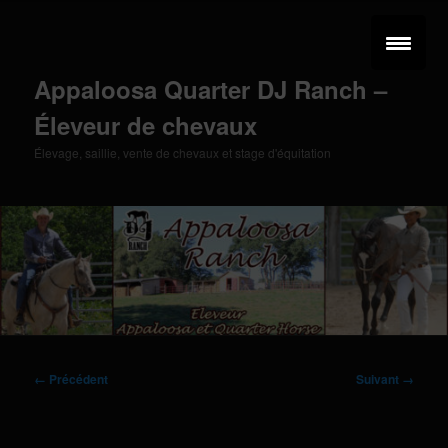
Aller
au
contenu
principal
Appaloosa Quarter DJ Ranch –
Éleveur de chevaux
Élevage, saillie, vente de chevaux et stage d'équitation
Menu
principal
Navigation
← Précédent
Suivant →
des
images