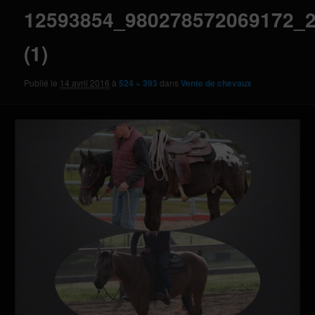
12593854_980278572069172_
(1)
Publié le
14 avril 2016
à
524 × 393
dans
Vente de chevaux