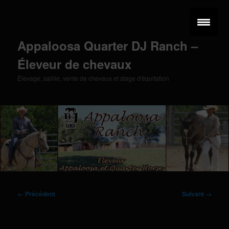
Aller
au
contenu
principal
Appaloosa Quarter DJ Ranch –
Éleveur de chevaux
Élevage, saillie, vente de chevaux et stage d'équitation
Menu
principal
Navigation
← Précédent
Suivant →
des
images