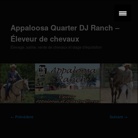
Aller
au
contenu
principal
Appaloosa Quarter DJ Ranch –
Éleveur de chevaux
Élevage, saillie, vente de chevaux et stage d'équitation
Menu
principal
Navigation
← Précédent
Suivant →
des
images