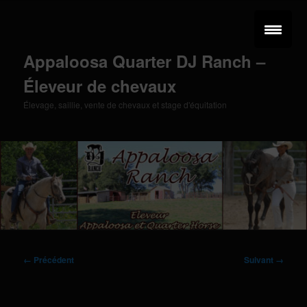
Aller
au
contenu
principal
Appaloosa Quarter DJ Ranch –
Éleveur de chevaux
Élevage, saillie, vente de chevaux et stage d'équitation
Menu
principal
Navigation
← Précédent
Suivant →
des
images