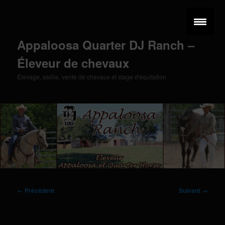
Aller
au
contenu
principal
Appaloosa Quarter DJ Ranch –
Éleveur de chevaux
Élevage, saillie, vente de chevaux et stage d'équitation
Menu
principal
Navigation
← Précédent
Suivant →
des
images