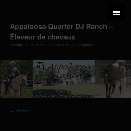
Aller
au
contenu
principal
Appaloosa Quarter DJ Ranch –
Éleveur de chevaux
Élevage, saillie, vente de chevaux et stage d'équitation
Menu
principal
Navigation
← Précédent
des
images