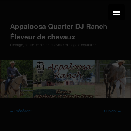
Aller
au
contenu
principal
Appaloosa Quarter DJ Ranch –
Éleveur de chevaux
Élevage, saillie, vente de chevaux et stage d'équitation
Menu
principal
Navigation
← Précédent
Suivant →
des
images