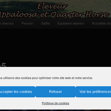
e chevaux
Pension
Saillie
Equitation western
Actualités du
n5
 novembre 2010
à
500 × 403
dans
Nos objectifs
s utilisons des cookies pour optimiser notre site web et notre service.
Accepter les cookies
Refuser
Voir les préférence
Politique de cookies