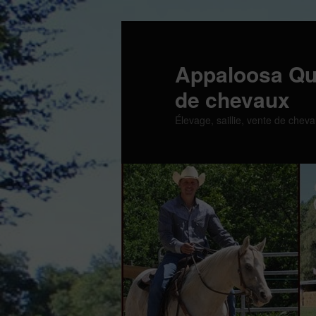
Aller
au
contenu
Appaloosa Qu
principal
de chevaux
Élevage, saillie, vente de cheva