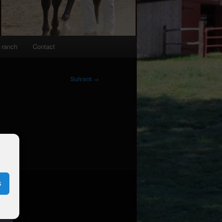
 ranch
Contact
Suivant →
s