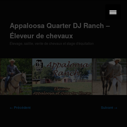
Aller
au
contenu
principal
Appaloosa Quarter DJ Ranch –
Éleveur de chevaux
Élevage, saillie, vente de chevaux et stage d'équitation
Menu
principal
Navigation
← Précédent
Suivant →
des
images