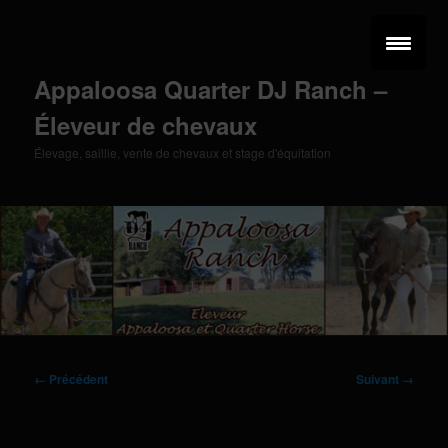
Aller
au
contenu
principal
Appaloosa Quarter DJ Ranch –
Éleveur de chevaux
Élevage, saillie, vente de chevaux et stage d'équitation
Menu
principal
Navigation
← Précédent
Suivant →
des
images